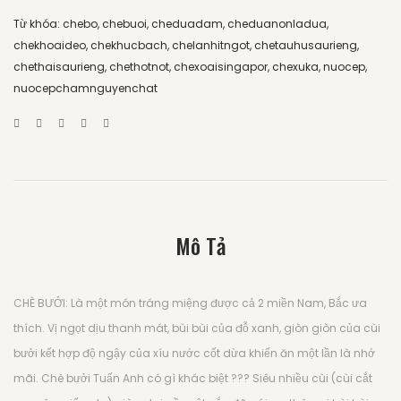
Từ khóa:
chebo
,
chebuoi
,
cheduadam
,
cheduanonladua
,
chekhoaideo
,
chekhucbach
,
chelanhitngot
,
chetauhusaurieng
,
chethaisaurieng
,
chethotnot
,
chexoaisingapor
,
chexuka
,
nuocep
,
nuocepchamnguyenchat
Mô Tả
CHÈ BƯỞI: Là một món tráng miệng được cả 2 miền Nam, Bắc ưa
thích. Vị ngọt dịu thanh mát, bùi bùi của đỗ xanh, giòn giòn của cùi
bưởi kết hợp độ ngậy của xíu nước cốt dừa khiến ăn một lần là nhớ
mãi. Chè bưởi Tuấn Anh có gì khác biệt ??? Siêu nhiều cùi (cùi cắt