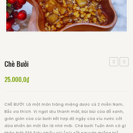
Chè Bưởi
dừa
thái
25.000,0
₫
dầm
sầu
riêng
dầm
CHÈ BƯỞI: Là một món tráng miệng được cả 2 miền Nam,
Bắc ưa thích. Vị ngọt dịu thanh mát, bùi bùi của đỗ xanh,
giòn giòn của cùi bưởi kết hợp độ ngậy của xíu nước cốt
dừa khiến ăn một lần là nhớ mãi. Chè bưởi Tuấn Anh có gì
khác biệt ??? Siêu nhiều cùi (cùi cắt nguyên miếng to)