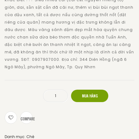
giòn, dai, sần sật cắn đã cái nư, thêm vị bùi bùi ngọt thanh
của đậu xanh, tất cả được nấu cùng đường thốt nốt (đặt
riêng của quán) mang hương vị đặc trưng không lẫn đi
đâu được. Màu vàng sánh đậm đẹp mắt hòa quyện chung
nước chan sữa dừa béo thơm độc quyền nhà Tuấn Anh,
đặc biệt chè bưởi ăn thanh nhiệt ít ngọt, càng ăn lại càng
mê, đã không ăn thì thôi chứ lỡ một nhịp là dính cả đời vấn
vương. SĐT: 0907907000. Địa chỉ: 344 Diên Hồng (ngã 6
Ngô Mây), phường Ngô Mây, Tp. Quy Nhơn
MUA HÀNG
Chè bưởi số lượng
COMPARE
Danh mục:
Chè