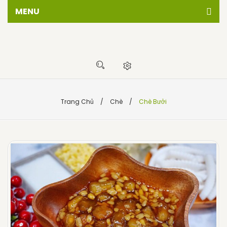
MENU
Trang chủ
Giới thiêu
Cửa hàng
Sự kiện
Trang Chủ
/
Chè
/
Chè Bưởi
Tin tức
Liên hệ