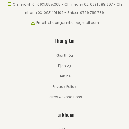
Chi nhánh 01: 0931.955.005 - Chi nhánh 02: 0931.788.997 - Chi
nhánh 03: 0931.101.109 - Shiper: 0799.799.789
Email: phuonganhbui1@gmail.com
Thông tin
Giới thiêu
Dịch vụ
Liên hệ
Privacy Policy
Terms & Conditions
Tài khoản