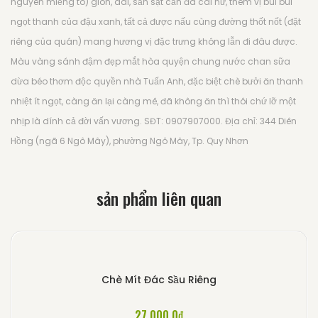
nguyên miếng to) giòn, dai, sần sật cắn đã cái nư, thêm vị bùi bùi
ngọt thanh của đậu xanh, tất cả được nấu cùng đường thốt nốt (đặt
riêng của quán) mang hương vị đặc trưng không lẫn đi đâu được.
Màu vàng sánh đậm đẹp mắt hòa quyện chung nước chan sữa
dừa béo thơm độc quyền nhà Tuấn Anh, đặc biệt chè bưởi ăn thanh
nhiệt ít ngọt, càng ăn lại càng mê, đã không ăn thì thôi chứ lỡ một
nhịp là dính cả đời vấn vương. SĐT: 0907907000. Địa chỉ: 344 Diên
Hồng (ngã 6 Ngô Mây), phường Ngô Mây, Tp. Quy Nhơn
sản phẩm liên quan
Chè Mít Đác Sầu Riêng
27.000,0
₫