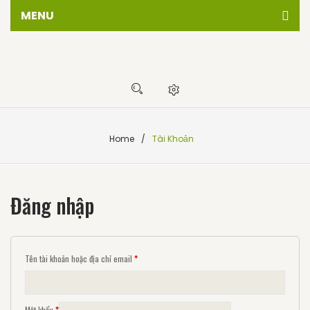
MENU
Trang chủ
Giới thiêu
Cửa hàng
Sự kiện
Home
/
Tài Khoản
Tin tức
Liên hệ
Đăng nhập
Tên tài khoản hoặc địa chỉ email
*
Mật khẩu
*