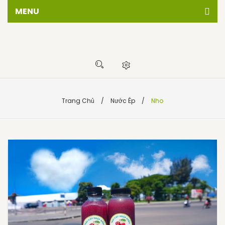
MENU
Trang chủ
Giới thiêu
Cửa hàng
Sự kiện
Trang Chủ
/
Nước Ép
/
Nho
Tin tức
Liên hệ