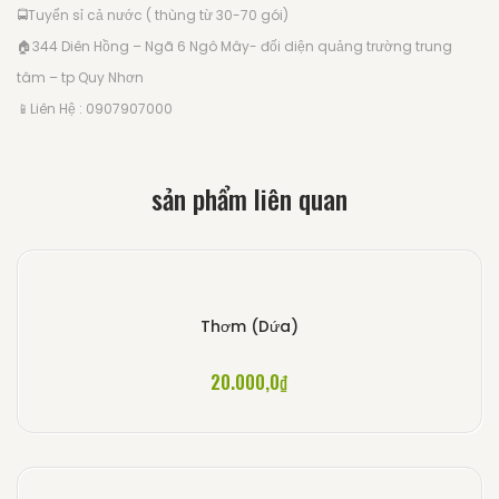
🚍
Tuyển sỉ cả nước ( thùng từ 30-70 gói)
🏠
344 Diên Hồng – Ngã 6 Ngô Mây- đối diện quảng trường trung
tâm – tp Quy Nhơn
📱
Liên Hệ : 0907907000
sản phẩm liên quan
Thơm (Dứa)
20.000,0
₫