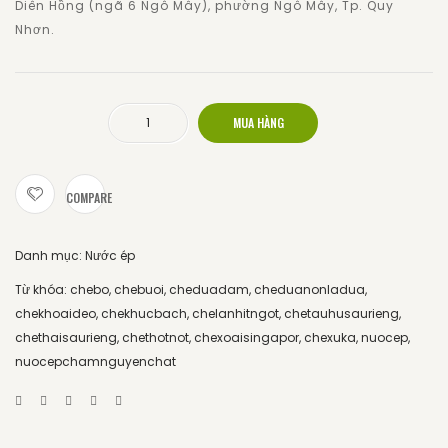
Diên Hồng (ngã 6 Ngô Mây), phường Ngô Mây, Tp. Quy
Nhơn.
MUA HÀNG
Nho số lượng
COMPARE
Danh mục:
Nước ép
Từ khóa:
chebo
,
chebuoi
,
cheduadam
,
cheduanonladua
,
chekhoaideo
,
chekhucbach
,
chelanhitngot
,
chetauhusaurieng
,
chethaisaurieng
,
chethotnot
,
chexoaisingapor
,
chexuka
,
nuocep
,
nuocepchamnguyenchat