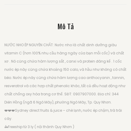
Mô Tả
NƯỚC NHO ÉP NGUYÊN CHẤT: Nước nho là chất dinh dưỡng giàu
vitamin C (hơn 100% nhu cầu hàng ngày của bạn mỗi cốc) và chất
xơ . Nó cũng chứa hàm lượng sắt , canxi và protein đáng kể . 1 cốc
nước ép này cũng chứa khoảng 150 calo, và hầu như không có chất
béo. Nước ép này cũng chứa hàm lượng cao anthocyanin , tannin,
resveratrol và các hợp chất phenolic khác, tất cả đều hoạt động như
chất chống oxy hóa trong cơ thể. SĐT: 0907907000. Địa chỉ: 344
Diên Hồng (ngã 6 Ngô Mây), phường Ngô Mây, Tp. Quy Nhơn.
❤️
❤️
❤️
Sydney direct fruits & juice – chè lạnh, nước ép chậm, trà trái
cây.
🛵
Freeship từ 3 ly ( nội thành Quy Nhơn )