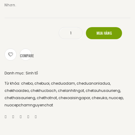
Nhơn.
MUA HÀNG
Sữa chua trái cây số lượng
COMPARE
Danh mục:
Sinh tố
Từ khóa:
chebo
,
chebuoi
,
cheduadam
,
cheduanonladua
,
chekhoaideo
,
chekhucbach
,
chelanhitngot
,
chetauhusaurieng
,
chethaisaurieng
,
chethotnot
,
chexoaisingapor
,
chexuka
,
nuocep
,
nuocepchamnguyenchat