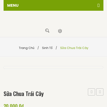
MENU
Trang chủ
Giới thiêu
Cửa hàng
Sự kiện
Trang Chủ
/
Sinh Tố
/
Sữa Chua Trái Cây
Tin tức
Liên hệ
Sữa Chua Trái Cây
Cherr
20.000,0
₫