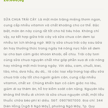
SỮA CHUA TRÁI CÂY: Là một món tráng miệng thơm ngon,
cung cấp nhiều vitamin và chất khoáng cho cơ thể. Đặc
biệt, món ăn này cũng rất tốt cho hệ tiêu hóa. Không chỉ
vậy, sự kết hợp giữa trái cây và sữa chua còn đem lại
nhiều lợi ích không ngờ. Một ly sữa chua trái cây sau bữa
ăn hay thưởng thức trong ngày hè nóng nực hẳn sẽ đem
lại cho bạn cảm giác khoan khoái, dễ chịu. Trái cây tươi
cùng sữa chua nguyên chất như góp phần xua đi cái nóng
hay những mệt mỏi trong ngày. Với dâu, cam, chuối, kiwi,
táo, nho, dưa hấu, đu đủ,… là các loại xếp trong top đầu sữa
chua trái cây tốt cho người giảm cân, cung cấp nhiều
vitamin, chất xơ. Chúng khiến bạn có cảm giác no lâu,
giảm đi sự thèm ăn, hỗ trợ kiểm soát cân nặng. Nguyên liệu
không thể thiếu đi chính là sữa chua nguyên chất, một liều
thuốc chữa béo phì kì diệu. SĐT: 0907907000. Địa chỉ: 344
Diên Hồng (ngã 6 Ngô Mây), phường Ngô Mây, Tp. Quy