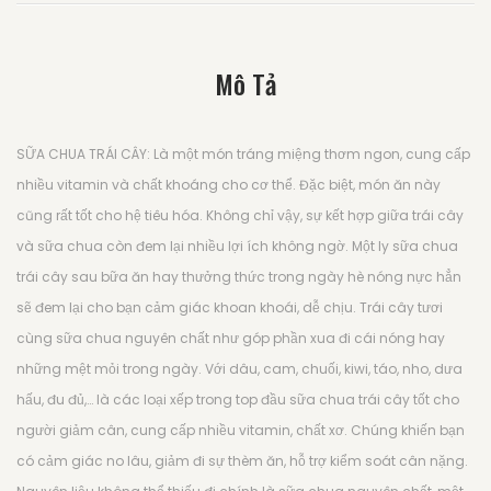
Mô Tả
SỮA CHUA TRÁI CÂY: Là một món tráng miệng thơm ngon, cung cấp
nhiều vitamin và chất khoáng cho cơ thể. Đặc biệt, món ăn này
cũng rất tốt cho hệ tiêu hóa. Không chỉ vậy, sự kết hợp giữa trái cây
và sữa chua còn đem lại nhiều lợi ích không ngờ. Một ly sữa chua
trái cây sau bữa ăn hay thưởng thức trong ngày hè nóng nực hẳn
sẽ đem lại cho bạn cảm giác khoan khoái, dễ chịu. Trái cây tươi
cùng sữa chua nguyên chất như góp phần xua đi cái nóng hay
những mệt mỏi trong ngày. Với dâu, cam, chuối, kiwi, táo, nho, dưa
hấu, đu đủ,… là các loại xếp trong top đầu sữa chua trái cây tốt cho
người giảm cân, cung cấp nhiều vitamin, chất xơ. Chúng khiến bạn
có cảm giác no lâu, giảm đi sự thèm ăn, hỗ trợ kiểm soát cân nặng.