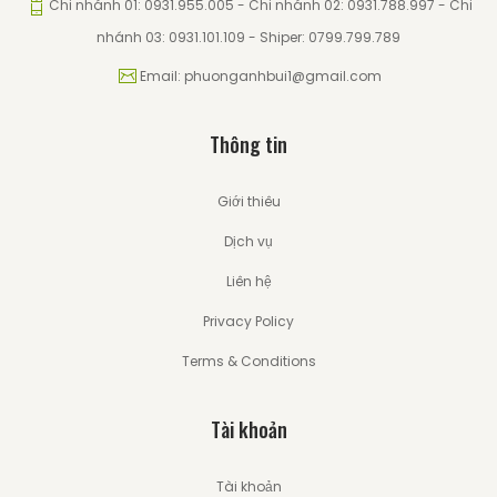
Chi nhánh 01: 0931.955.005 - Chi nhánh 02: 0931.788.997 - Chi
nhánh 03: 0931.101.109 - Shiper: 0799.799.789
Email: phuonganhbui1@gmail.com
Thông tin
Giới thiêu
Dịch vụ
Liên hệ
Privacy Policy
Terms & Conditions
Tài khoản
Tài khoản