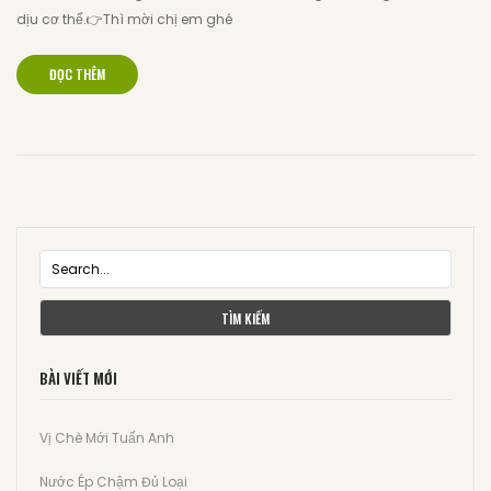
dịu cơ thể.👉Thì mời chị em ghé
ĐỌC THÊM
TÌM KIẾM
BÀI VIẾT MỚI
Vị Chè Mới Tuấn Anh
Nước Ép Chậm Đủ Loại