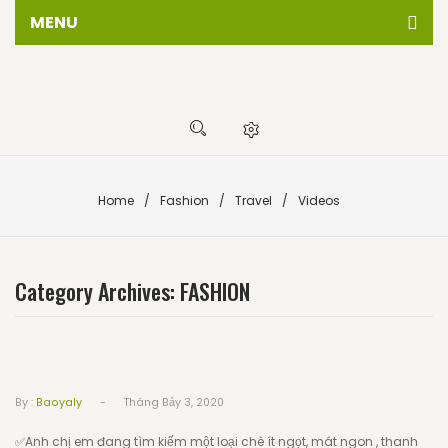
MENU
Trang chủ
Giới thiêu
Cửa hàng
Sự kiện
Home
/
Fashion
/
Travel
/
Videos
Tin tức
Liên hệ
Category Archives:
FASHION
-
By :
Baoyaly
Tháng Bảy 3, 2020
✅Anh chị em đang tìm kiếm một loại chè ít ngọt, mát ngon , thanh