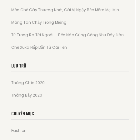
Món Chè Gây Thương Nhớ , Cái Vị Ngậy Béo Mềm Mại Mịn
Màng Tan Chảy Trong Miệng
Từ Trong Ra Tới Ngoài …. Bên Nào Cũng Căng Như Dây Đàn
Chè Xuka Hấp Dẫn Từ Cái Tên
LƯU TRỮ
Tháng Chín 2020
Tháng Bảy 2020
CHUYÊN MỤC
Fashion