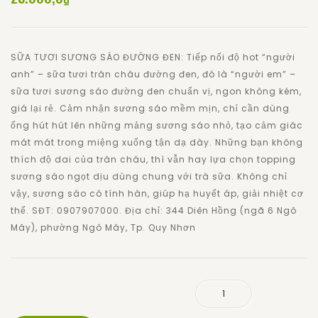
riêng
múi
SỮA TƯƠI SƯƠNG SÁO ĐƯỜNG ĐEN: Tiếp nối độ hot “người
anh” – sữa tươi trân châu đường đen, đó là “người em” –
sữa tươi sương sáo đường đen chuẩn vị, ngon không kém,
giá lại rẻ. Cảm nhận sương sáo mềm mịn, chỉ cần dùng
ống hút hút lên những mảng sương sáo nhỏ, tạo cảm giác
mát mát trong miệng xuống tận dạ dày. Những bạn không
thích độ dai của trân châu, thì vẫn hay lựa chọn topping
sương sáo ngọt dịu dùng chung với trà sữa. Không chỉ
vậy, sương sáo có tính hàn, giúp hạ huyết áp, giải nhiệt cơ
thể. SĐT: 0907907000. Địa chỉ: 344 Diên Hồng (ngã 6 Ngô
Mây), phường Ngô Mây, Tp. Quy Nhơn
Sữa tươi sương sáo đường đen số lượng