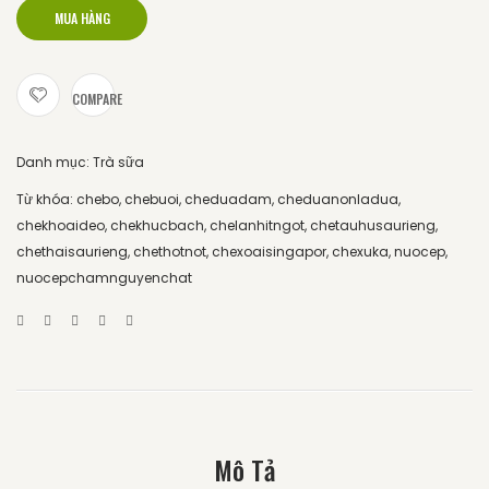
MUA HÀNG
COMPARE
Danh mục:
Trà sữa
Từ khóa:
chebo
,
chebuoi
,
cheduadam
,
cheduanonladua
,
chekhoaideo
,
chekhucbach
,
chelanhitngot
,
chetauhusaurieng
,
chethaisaurieng
,
chethotnot
,
chexoaisingapor
,
chexuka
,
nuocep
,
nuocepchamnguyenchat
Mô Tả