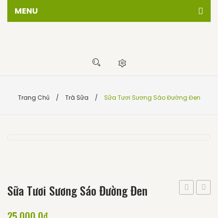
MENU
Trang chủ
Giới thiêu
Cửa hàng
Sự kiện
Trang Chủ
/
Trà Sữa
/
Sữa Tươi Sương Sáo Đường Đen
Tin tức
Liên hệ
Sữa Tươi Sương Sáo Đường Đen
thái
25.000,0
₫
sầu