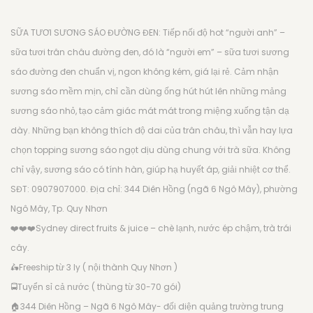
SỮA TƯƠI SƯƠNG SÁO ĐƯỜNG ĐEN: Tiếp nối độ hot “người anh” –
sữa tươi trân châu đường đen, đó là “người em” – sữa tươi sương
sáo đường đen chuẩn vị, ngon không kém, giá lại rẻ. Cảm nhận
sương sáo mềm mịn, chỉ cần dùng ống hút hút lên những mảng
sương sáo nhỏ, tạo cảm giác mát mát trong miệng xuống tận dạ
dày. Những bạn không thích độ dai của trân châu, thì vẫn hay lựa
chọn topping sương sáo ngọt dịu dùng chung với trà sữa. Không
chỉ vậy, sương sáo có tính hàn, giúp hạ huyết áp, giải nhiệt cơ thể.
SĐT: 0907907000. Địa chỉ: 344 Diên Hồng (ngã 6 Ngô Mây), phường
Ngô Mây, Tp. Quy Nhơn
❤️
❤️
❤️
Sydney direct fruits & juice – chè lạnh, nước ép chậm, trà trái
cây.
🛵
Freeship từ 3 ly ( nội thành Quy Nhơn )
🚍
Tuyển sỉ cả nước ( thùng từ 30-70 gói)
🏠
344 Diên Hồng – Ngã 6 Ngô Mây- đối diện quảng trường trung