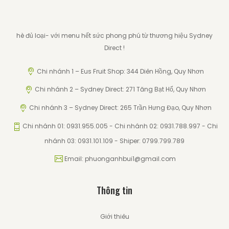
hè đủ loại- với menu hết sức phong phú từ thương hiệu Sydney
Direct !
Chi nhánh 1 – Eus Fruit Shop: 344 Diên Hồng, Quy Nhơn
Chi nhánh 2 – Sydney Direct: 271 Tăng Bạt Hổ, Quy Nhơn
Chi nhánh 3 – Sydney Direct: 265 Trần Hưng Đạo, Quy Nhơn
Chi nhánh 01: 0931.955.005 - Chi nhánh 02: 0931.788.997 - Chi
nhánh 03: 0931.101.109 - Shiper: 0799.799.789
Email: phuonganhbui1@gmail.com
Thông tin
Giới thiêu