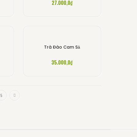
27.000,0
₫
Trà Đào Cam Sả
35.000,0
₫
5