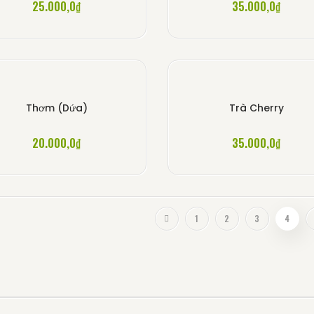
25.000,0
₫
35.000,0
₫
Thơm (Dứa)
Trà Cherry
20.000,0
₫
35.000,0
₫
1
2
3
4