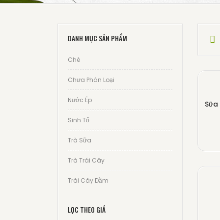
DANH MỤC SẢN PHẨM
Chè
Chưa Phân Loại
Nước Ép
Sữa
Sinh Tố
Trà Sữa
Trà Trái Cây
Trái Cây Dầm
LỌC THEO GIÁ